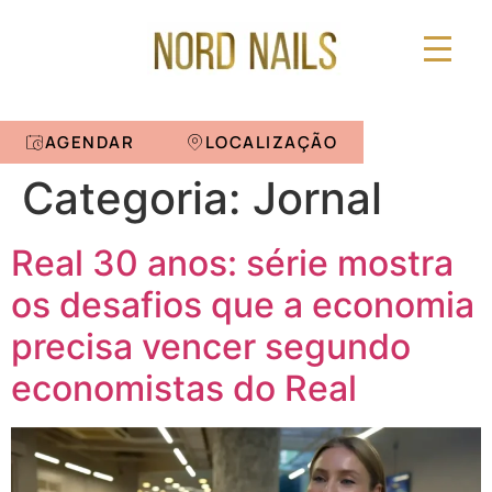
AGENDAR
LOCALIZAÇÃO
Categoria:
Jornal
Real 30 anos: série mostra
os desafios que a economia
precisa vencer segundo
economistas do Real